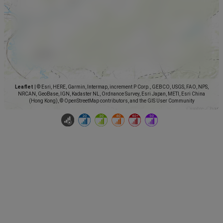
Leaflet
|
© Esri, HERE, Garmin, Intermap, increment P Corp., GEBCO, USGS, FAO, NPS,
NRCAN, GeoBase, IGN, Kadaster NL, Ordnance Survey, Esri Japan, METI, Esri China
(Hong Kong), © OpenStreetMap contributors, and the GIS User Community