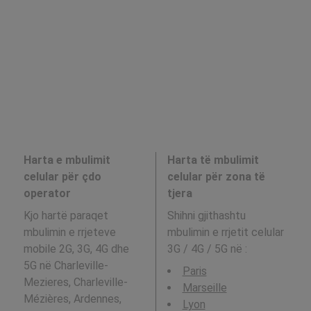
Harta e mbulimit
Harta të mbulimit
celular për çdo
celular për zona të
operator
tjera
Kjo hartë paraqet
Shihni gjithashtu
mbulimin e rrjeteve
mbulimin e rrjetit celular
mobile 2G, 3G, 4G dhe
3G / 4G / 5G në
:
5G në Charleville-
Paris
Mezieres, Charleville-
Marseille
Mézières, Ardennes,
Lyon