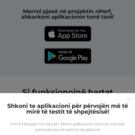
Merrni pjesë në projektin nPerf,
shkarkoni aplikacionin tonë tani!
Si funksionojnë hartat
nPerf?
Shkoni te aplikacioni për përvojën më të
mirë të testit të shpejtësisë!
Pse të kënaqeni me më pak? Merrni aplikacionin tonë për përvojën
përfundimtare të testit të shpejtësisë!