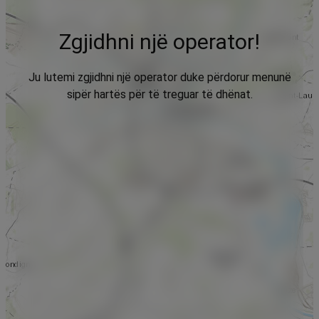
Zgjidhni një operator!
Ju lutemi zgjidhni një operator duke përdorur menunë
sipër hartës për të treguar të dhënat.