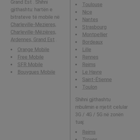
Grand Est . Shihni
Toulouse
gjithashtu: hartën e
Nice
bitrateve të mobile në
Nantes
Charleville-Mezieres,
Strasbourg
Charleville-Mézières,
Montpellier
Ardennes, Grand Est
.
Bordeaux
Orange Mobile
Lille
Free Mobile
Rennes
SFR Mobile
Reims
Bouygues Mobile
Le Havre
Saint-Étienne
Toulon
Shihni gjithashtu
mbulimin e rrjetit celular
3G / 4G / 5G në zonën
tuaj:
Reims
Troyes