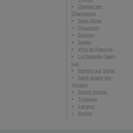
Châlons-en-
Champagne
Saint-Dizier
Chaumont
Épernay
Sedan
Vitry-le-François
La Chapelle-Saint-
Luc
Romilly-sur-Seine
Saint-André-les-
Vergers
Sainte-Savine
Tinqueux
Langres
Rethel