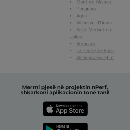
Mont-de-Marsan
Périgueux
Agen
Villenave-d’Ornon
Saint-Médard-en-
Jalles
Bergerac
La Teste-de-Buch
Villeneuve-sur-Lot
Merrni pjesë në projektin nPerf,
shkarkoni aplikacionin tonë tani!