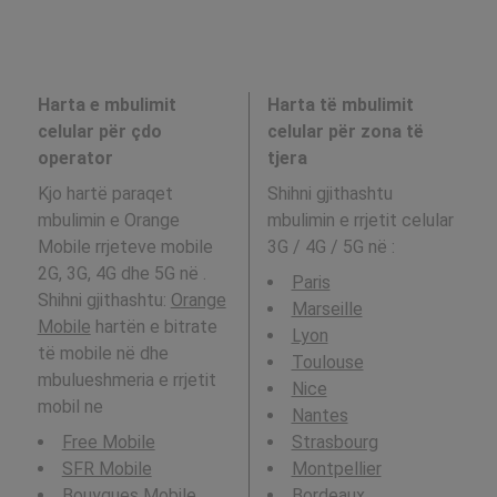
Harta e mbulimit
Harta të mbulimit
celular për çdo
celular për zona të
operator
tjera
Kjo hartë paraqet
Shihni gjithashtu
mbulimin e Orange
mbulimin e rrjetit celular
Mobile rrjeteve mobile
3G / 4G / 5G në
:
2G, 3G, 4G dhe 5G në .
Paris
Shihni gjithashtu:
Orange
Marseille
Mobile
hartën e bitrate
Lyon
të mobile në dhe
Toulouse
mbulueshmeria e rrjetit
Nice
mobil ne
Nantes
Free Mobile
Strasbourg
SFR Mobile
Montpellier
Bouygues Mobile
Bordeaux