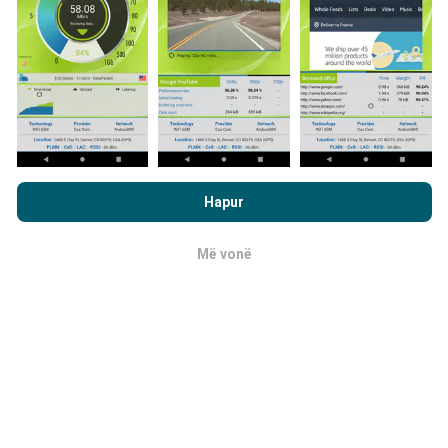
Si bëhen përditësimet?
Duke shfletuar nPerf.com, ju pranoni
Politika e privatësisë dhe
Hartat e mbulimit të rrjetit përditësohen
te përdorimit të cookies
si dhe testi ynë nPerf
Marrëveshja për
Hapur
automatikisht nga një bot çdo orë. Hartat e
licencën e përdoruesit përfundimtar
.
shpejtësisë
përditësohen çdo 15 minuta
. Të dhënat
shfaqen për dy vjet. Pas dy vjetësh, të dhënat më të
Më vonë
OK
vjetra hiqen nga hartat një herë në muaj.
Sa e besueshme dhe e saktë është?