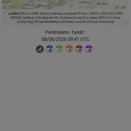
Leaflet
|
© Esri, HERE, Garmin, Intermap, increment P Corp., GEBCO, USGS, FAO, NPS,
NRCAN, GeoBase, IGN, Kadaster NL, Ordnance Survey, Esri Japan, METI, Esri China
(Hong Kong), © OpenStreetMap contributors, and the GIS User Community
Përditësimi i fundit :
08/06/2026 09:41 UTC