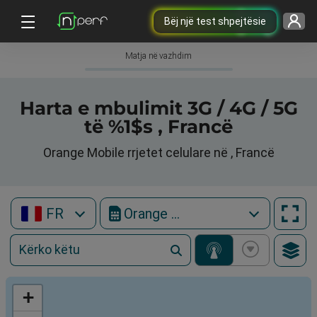
Bëj një test shpejtësie
Matja në vazhdim
Harta e mbulimit 3G / 4G / 5G
të %1$s , Francë
Orange Mobile rrjetet celulare në , Francë
FR
Orange Mobile
+