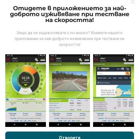
картите!
Отидете в приложението за най-
доброто изживяване при тестване
на скоростта!
Защо да се задоволявате с по-малко? Вземете нашето
приложение за най-доброто изживяване при тестване на
скоростта!
Как се правят актуализациите?
Картите за мрежово покритие се актуализират
автоматично от бот на всеки час. Картите за
скорост се актуализират
всеки 15 минути
.
Данните се показват за две години. След две
години най-старите данни се премахват от картите
веднъж месечно.
Преглеждайки nPerf.com, вие приемате нашата
Политика за
поверителност и използване на бисквитки
както и нашия
тест nPerf
Лицензионно споразумение за краен потребител
Отворете