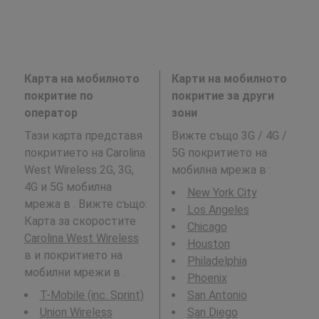
Карта на мобилното
Карти на мобилното
покритие по
покритие за други
оператор
зони
Тази карта представя
Вижте също 3G / 4G /
покритието на Carolina
5G покритието на
West Wireless 2G, 3G,
мобилна мрежа в
:
4G и 5G мобилна
New York City
мрежа в . Вижте също:
Los Angeles
Карта за скоростите
Chicago
Carolina West Wireless
Houston
в и покритието на
Philadelphia
мобилни мрежи в .
Phoenix
T-Mobile (inc. Sprint)
San Antonio
Union Wireless
San Diego