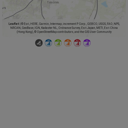
Leaflet
|
© Esri, HERE, Garmin, Intermap, increment P Corp., GEBCO, USGS, FAO, NPS,
NRCAN, GeoBase, IGN, Kadaster NL, Ordnance Survey, Esri Japan, METI, Esri China
(Hong Kong), © OpenStreetMap contributors, and the GIS User Community