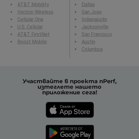
AT&T Mobility
Dallas
Verizon Wireless
San Jose
Cellular One
Indianapolis
U.S. Cellular
Jacksonville
AT&T FirstNet
San Francisco
Boost Mobile
Austin
Columbus
Участвайте в проекта nPerf,
изтеглете нашето
приложение сега!