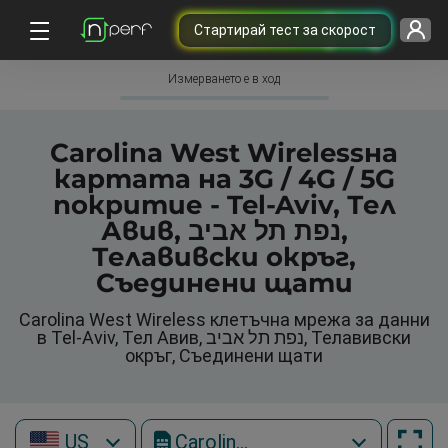
Cтартирай тест за скорост
Измерването е в ход
Carolina West Wirelessна
картата на 3G / 4G / 5G
покритие - Tel-Aviv, Тел
Авив, נפת תל אביב,
Телавивски окръг,
Съединени щати
Carolina West Wireless клетъчна мрежа за данни
в Tel-Aviv, Тел Авив, נפת תל אביב, Телавивски
окръг, Съединени щати
US
Carolina West Wireless