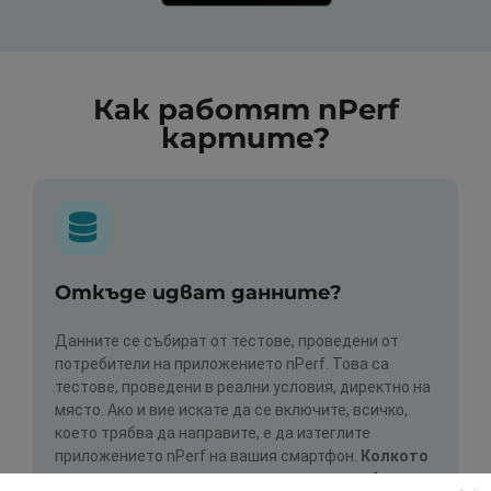
Как работят nPerf
картите?
Откъде идват данните?
Данните се събират от тестове, проведени от
потребители на приложението nPerf. Това са
тестове, проведени в реални условия, директно на
място. Ако и вие искате да се включите, всичко,
което трябва да направите, е да изтеглите
приложението nPerf на вашия смартфон.
Колкото
повече данни има, толкова по-пълни ще бъдат