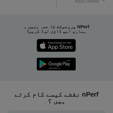
Boost Mobile
NPerf پروجیکٹ کا حصہ بنیں ،
ہماری ایپ ڈاؤن لوڈ کریں!
nPerf نقشے کیسے کام کرتے
ہیں ؟