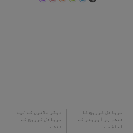
موبائل کوریج کا
دیگر علاقوں کے لیے
نقشہ ہر آپریٹر کے
موبائل کوریج کے
لحاظ سے
نقشے