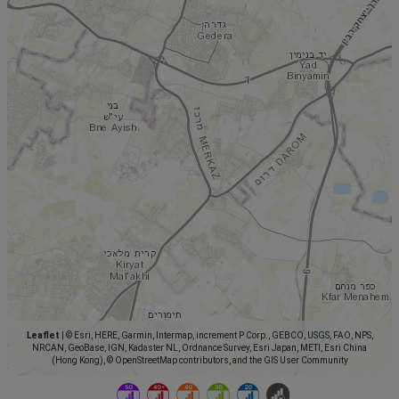
Leaflet
|
© Esri, HERE, Garmin, Intermap, increment P Corp., GEBCO, USGS, FAO, NPS,
NRCAN, GeoBase, IGN, Kadaster NL, Ordnance Survey, Esri Japan, METI, Esri China
(Hong Kong), © OpenStreetMap contributors, and the GIS User Community