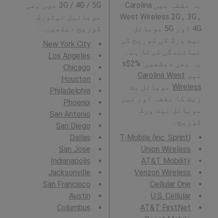
یہ نقشہ میں Carolina
3G / 4G / 5G میں بھی
West Wireless 2G، 3G،
موبائیل نیٹورک
4G اور 5G موبائل
کوریج دیکھیں۔ :
نیٹ ورک کی کوریج کی
New York City
نمائندگی کرتا ہے۔
Los Angeles
یہ بھی دیکھیں: %2$s
Chicago
میں
Carolina West
Houston
Wireless
موبائل بٹ
Philadelphia
ریٹ کا نقشہ اور میں
Phoenix
موبائل نیٹ ورک
San Antonio
کوریج۔
San Diego
Dallas
T-Mobile (inc. Sprint)
San Jose
Union Wireless
Indianapolis
AT&T Mobility
Jacksonville
Verizon Wireless
San Francisco
Cellular One
Austin
U.S. Cellular
Columbus
AT&T FirstNet