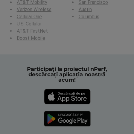
AT&T Mobility
San Francisco
Verizon Wireless
Austin
Cellular One
Columbus
U.S. Cellular
AT&T FirstNet
Boost Mobile
Participați la proiectul nPerf,
descărcați aplicația noastră
acum!