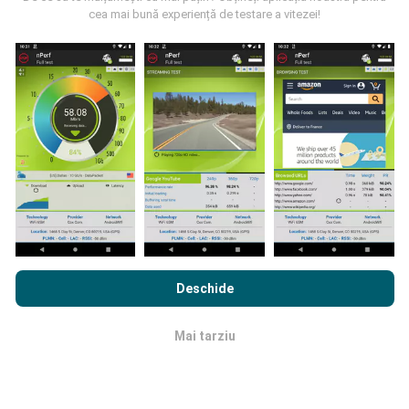
cea mai bună experiență de testare a vitezei!
Cum se fac actualizările?
Hărțile de acoperire a rețelei sunt actualizate
automat de către un robot la fiecare oră. Hărțile de
viteză sunt
actualizate la fiecare 15 minute
. Datele
sunt afișate timp de doi ani. După doi ani, cele mai
vechi date sunt eliminate din hărți o dată pe lună.
Prin navigarea nPerf.com, sunteți de acord cu
Politica de
confidențialitate și cookie-uri de utilizare
precum și
Acordul
Deschide
de Licență pentru Utilizatorul Final
a testului nostru nPerf.
Mai tarziu
OK
Cât de fiabilă și precisă este?
Testele sunt efectuate pe dispozitivele utilizatorilor.