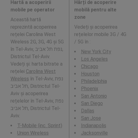
Hartă a acoperirii
Hărți de acoperire
mobile pe operator
mobilă pentru alte
zone
Această hartă
reprezintă acoperirea
Vedeți și acoperirea
rețelei Carolina West
rețelelor mobile 3G / 4G
Wireless 2G, 3G, 4G și 5G
/ 5G în
:
în Tel-Aviv, נפת תל אביב,
New York City
Districtul Tel-Aviv.
Los Angeles
Vedeți și: harta bitrate a
Chicago
rețelei
Carolina West
Houston
Wireless
în Tel-Aviv, נפת
Philadelphia
תל אביב, Districtul Tel-
Phoenix
Aviv și acoperirea
San Antonio
rețelelor în Tel-Aviv, נפת
San Diego
תל אביב, Districtul Tel-
Dallas
Aviv.
San Jose
T-Mobile (inc. Sprint)
Indianapolis
Union Wireless
Jacksonville