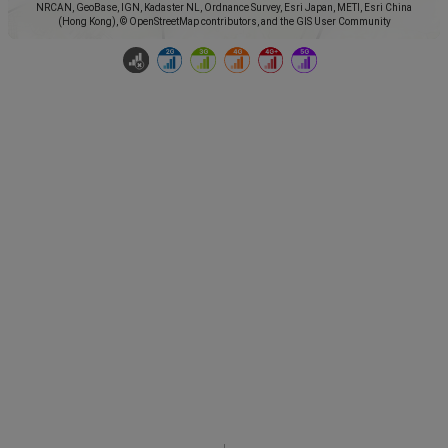
NRCAN, GeoBase, IGN, Kadaster NL, Ordnance Survey, Esri Japan, METI, Esri China
(Hong Kong), © OpenStreetMap contributors, and the GIS User Community