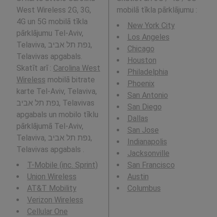
West Wireless 2G, 3G,
mobilā tīkla pārklājumu
:
4G un 5G mobilā tīkla
New York City
pārklājumu Tel-Aviv,
Los Angeles
Telaviva, נפת תל אביב,
Chicago
Telavivas apgabals.
Houston
Skatīt arī :
Carolina West
Philadelphia
Wireless
mobilā bitrate
Phoenix
karte Tel-Aviv, Telaviva,
San Antonio
נפת תל אביב, Telavivas
San Diego
apgabals un mobilo tīklu
Dallas
pārklājumā Tel-Aviv,
San Jose
Telaviva, נפת תל אביב,
Indianapolis
Telavivas apgabals .
Jacksonville
T-Mobile (inc. Sprint)
San Francisco
Union Wireless
Austin
AT&T Mobility
Columbus
Verizon Wireless
Cellular One