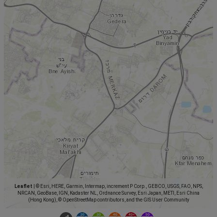
Leaflet
|
© Esri, HERE, Garmin, Intermap, increment P Corp., GEBCO, USGS, FAO, NPS,
NRCAN, GeoBase, IGN, Kadaster NL, Ordnance Survey, Esri Japan, METI, Esri China
(Hong Kong), © OpenStreetMap contributors, and the GIS User Community