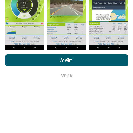
Tīkla pārklājuma kartes tiek automātiski atjauninātas
ar botu katru stundu. Ātruma kartes tiek
atjauninātas
ik pēc 15 minūtēm
. Dati tiek parādīti divus gadus. Pēc
diviem gadiem, vecākie dati tiek izņemti no kartēm
reizi mēnesī.
Pārlūkojot vietni nPerf.com, jūs piekrītat mūsu
Konfidencialitātes un Sīkdatņu Lietošanas Politikai
kā arī
Atvērt
mūsu nPerf testa
Gala Lietotāja Licenses Līgums
.
Vēlāk
Cik tas ir uzticams un precīzs?
Labi
Testi tiek veikti lietotāju ierīcēm. Ģeogrāfiskās
atrašanās vietas precizitāte ir atkarīga no GPS
signāla uztveršanas kvalitātes testa laikā. Attiecībā
uz seguma datiem, mēs saglabājam tikai testus ar
maksimālo ģeogrāfiskās atrašanās vietas
precizitāti
50 metri
. Lai lejupielādētu bitu pārraides ātrumam, šis
slieksnis iet līdz 200 metriem.