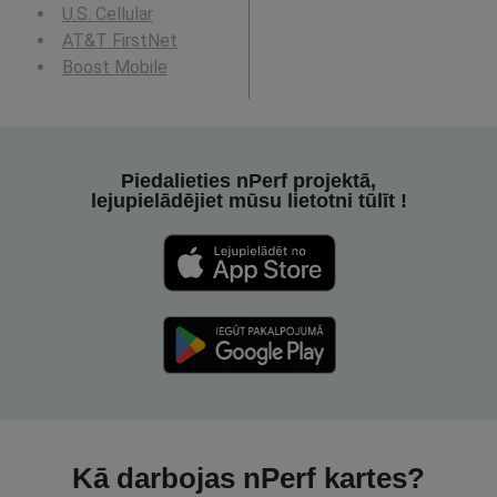
U.S. Cellular
AT&T FirstNet
Boost Mobile
Piedalieties nPerf projektā,
lejupielādējiet mūsu lietotni tūlīt !
Kā darbojas nPerf kartes?