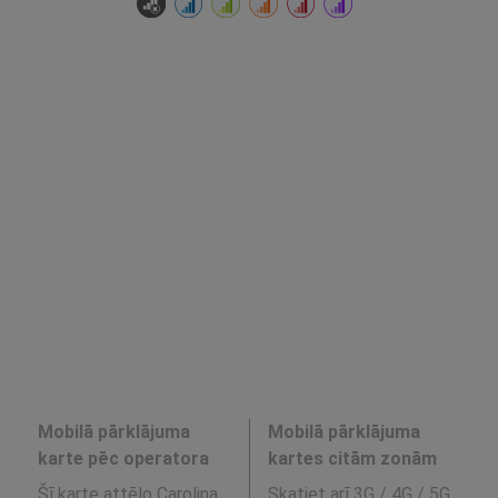
Mobilā pārklājuma
Mobilā pārklājuma
karte pēc operatora
kartes citām zonām
Šī karte attēlo Carolina
Skatiet arī 3G / 4G / 5G