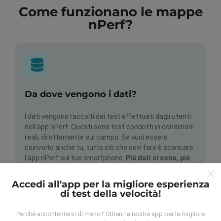
Come funzionano le mappe
nPerf?
Da dove vengono i dati?
I dati vengono raccolti dai test effettuati dagli utenti
dell'app nPerf. Questi sono test condotti in condizioni
reali, direttamente sul campo. Se vuoi essere
coinvolto anche tu, tutto ciò che devi fare è scaricare
l'app nPerf sul tuo smartphone.
Più dati ci sono, più
complete saranno le mappe!
Accedi all'app per la migliore esperienza
di test della velocità!
Perché accontentarsi di meno? Ottieni la nostra app per la migliore