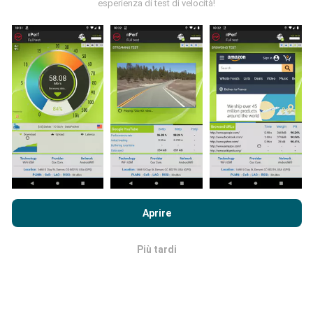
esperienza di test di velocità!
Come vengono fatti gli
aggiornamenti?
Le mappe di copertura della rete vengono aggiornate
automaticamente da un bot ogni ora. Le mappe della
velocità sono
aggiornate ogni 15 minuti
. I dati
vengono visualizzati per due anni. Dopo due anni, i dati
più vecchi vengono rimossi dalle mappe una volta al
mese.
Navigando su nPerf.com, accetti le nostre
norme sull'utilizzo
dei cookie e sulla privacy
così come il nostro test nPerf
Aprire
Accordo di licenza con l'utente finale
.
Più tardi
OK
Quanto è affidabile e preciso?
I test sono condotti sui dispositivi degli utenti. La
precisione della geolocalizzazione dipende dalla