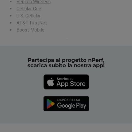
Verizon Wireless
Cellular One
U.S. Cellular
AT&T FirstNet
Boost Mobile
Partecipa al progetto nPerf,
scarica subito la nostra app!