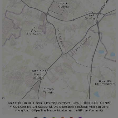
Leaflet
|
© Esri, HERE, Garmin, Intermap, increment P Corp., GEBCO, USGS, FAO, NPS,
NRCAN, GeoBase, IGN, Kadaster NL, Ordnance Survey, Esri Japan, METI, Esri China
(Hong Kong), © OpenStreetMap contributors, and the GIS User Community