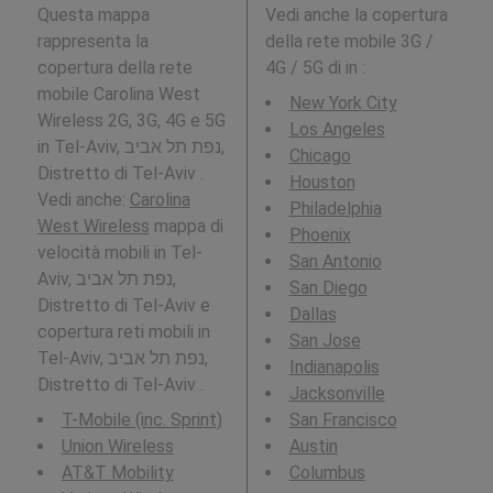
Questa mappa
Vedi anche la copertura
rappresenta la
della rete mobile 3G /
copertura della rete
4G / 5G di in
:
mobile Carolina West
New York City
Wireless 2G, 3G, 4G e 5G
Los Angeles
in Tel-Aviv, נפת תל אביב,
Chicago
Distretto di Tel-Aviv .
Houston
Vedi anche:
Carolina
Philadelphia
West Wireless
mappa di
Phoenix
velocità mobili in Tel-
San Antonio
Aviv, נפת תל אביב,
San Diego
Distretto di Tel-Aviv e
Dallas
copertura reti mobili in
San Jose
Tel-Aviv, נפת תל אביב,
Indianapolis
Distretto di Tel-Aviv .
Jacksonville
T-Mobile (inc. Sprint)
San Francisco
Union Wireless
Austin
AT&T Mobility
Columbus