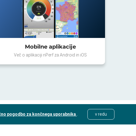
Mobilne aplikacije
Več o aplikaciji nPerf za Android in iOS
čno pogodbo za končnega uporabnika
.
v redu