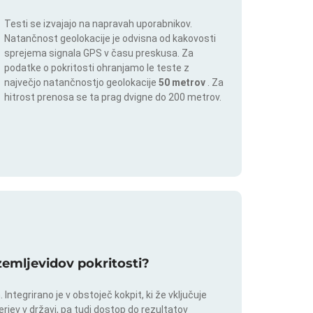
Testi se izvajajo na napravah uporabnikov.
Natančnost geolokacije je odvisna od kakovosti
sprejema signala GPS v času preskusa. Za
podatke o pokritosti ohranjamo le teste z
največjo natančnostjo geolokacije
50 metrov
. Za
hitrost prenosa se ta prag dvigne do 200 metrov.
 zemljevidov pokritosti?
ntegrirano je v obstoječ kokpit, ki že vključuje
rjev v državi, pa tudi dostop do rezultatov