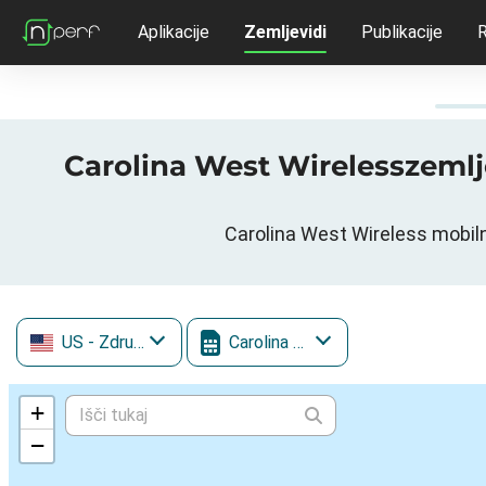
Aplikacije
Zemljevidi
Publikacije
R
Carolina West Wirelesszemljevid pokritost
US
- Združene države Amerike
Carolina West Wireless
+
−