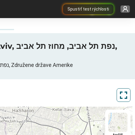
Spustiť test rýchlosti
נפת ת,
Carolina West Wireless mobilno podatkovno omrežje v Tel-Aviv, נפת תל אביב, מחוז תל אביב, Združene države Amerike
ArcGIS