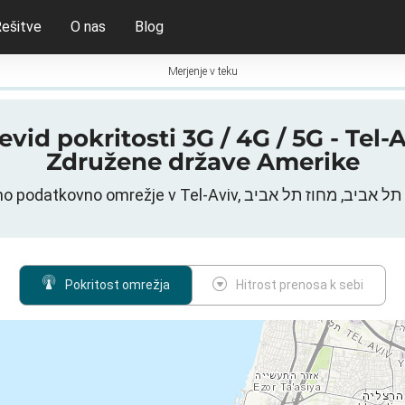
ešitve
O nas
Blog
Merjenje v teku
i 3G / 4G / 5G - Tel-Aviv, ל אביב, מחוז תל אביב
Združene države Amerike
Pokritost omrežja
Hitrost prenosa k sebi