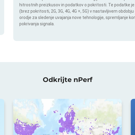
hitrostnih preizkusov in podatkov o pokritosti. Te podatke je
(brez pokritosti, 2G, 3G, 4G, 4G +, 5G) v nastavljivem obdob
orodje za sledenje uvajanja nove tehnologije, spremljanje k
pokrivanja signala.
Odkrijte nPerf