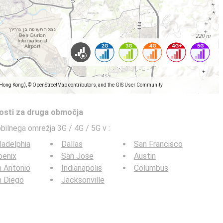
(Hong Kong), © OpenStreetMap contributors, and the GIS User Community
tosti za druga območja
obilnega omrežja 3G / 4G / 5G v
:
ladelphia
Dallas
San Francisco
oenix
San Jose
Austin
 Antonio
Indianapolis
Columbus
n Diego
Jacksonville