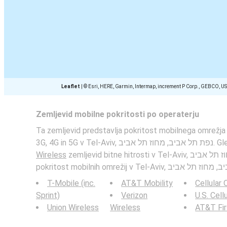
Leaflet
|
© Esri, HERE, Garmin, Intermap, increment P Corp., GEBCO, U
Zemljevid mobilne pokritosti po operaterju
Ta zemljevid predstavlja pokritost mobilnega omrežja
3G, 4G in 5G v Tel-Aviv
Wireless
zemljevid bitne hitrosti v Tel-Aviv, נפת תל אביב, מחוז תל אביב in
T-Mobile (inc.
AT&T Mobility
Cellular
Sprint)
Verizon
U.S. Cell
Union Wireless
Wireless
AT&T Fi