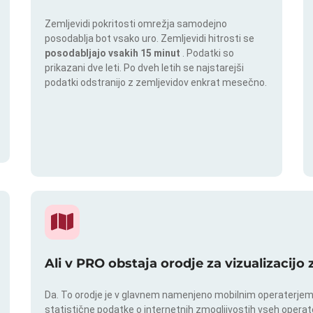
Zemljevidi pokritosti omrežja samodejno
posodablja bot vsako uro. Zemljevidi hitrosti se
posodabljajo vsakih 15 minut
. Podatki so
prikazani dve leti. Po dveh letih se najstarejši
podatki odstranijo z zemljevidov enkrat mesečno.
Ali v PRO obstaja orodje za vizualizacijo
Da. To orodje je v glavnem namenjeno mobilnim operaterjem. I
statistične podatke o internetnih zmogljivostih vseh operate