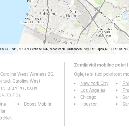
SGS, FAO, NPS, NRCAN, GeoBase, IGN, Kadaster NL, Ordnance Survey, Esri Japan, METI, Esri China 
Zemljevidi mobilne pokri
 Carolina West Wireless 2G,
Oglejte si tudi pokritost m
, נפת תל אביב, מחוז תל אביב. Glej tudi:
Carolina West
New York City
Phi
Los Angeles
Ph
pokritost mobilnih omrežij v Tel-Aviv, נפת תל אביב, מחוז תל אביב.
Chicago
San
 One
Boost Mobile
Houston
Sa
ular
rstNet