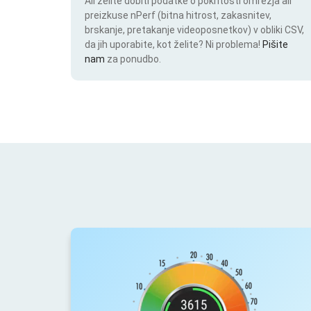
Ali želite dobiti podatke o pokritosti omrežja ali
preizkuse nPerf (bitna hitrost, zakasnitev,
brskanje, pretakanje videoposnetkov) v obliki CSV,
da jih uporabite, kot želite? Ni problema!
Pišite
nam
za ponudbo.