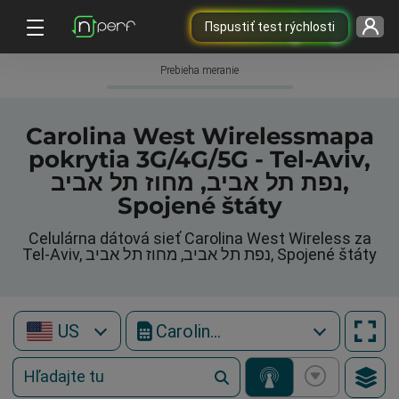
Пspustiť test rýchlosti
Prebieha meranie
Carolina West Wirelessmapa
pokrytia 3G/4G/5G - Tel-Aviv,
נפת תל אביב, מחוז תל אביב,
Spojené štáty
Celulárna dátová sieť Carolina West Wireless za
Tel-Aviv, נפת תל אביב, מחוז תל אביב, Spojené štáty
US
Carolina West Wireless