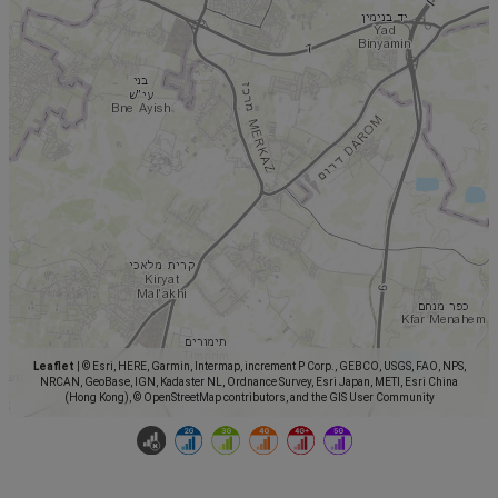
Leaflet
|
© Esri, HERE, Garmin, Intermap, increment P Corp., GEBCO, USGS, FAO, NPS,
NRCAN, GeoBase, IGN, Kadaster NL, Ordnance Survey, Esri Japan, METI, Esri China
(Hong Kong), © OpenStreetMap contributors, and the GIS User Community