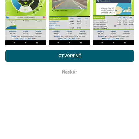
každých 15 minút
. Dáta sa zobrazujú dva roky. Po
dvoch rokoch sa najstaršie údaje z máp odstránia raz
mesačne.
Prehľadávaním nPerf.com súhlasíte s našimi
Privacy and
cookies používanie politiky
rovnako ako náš nPerf test.
OTVORENÉ
Licenčná zmluva koncového používateľa
.
Ako spoľahlivé a presné je to?
Neskôr
OK
Testy sa vykonávajú na užívateľských zariadeniach.
Presnosť geografickej polohy závisí od kvality príjmu
signálu GPS v čase testu. Pokiaľ ide o údaje o pokrytí,
uchovávame iba testy s maximálnou geolokáciou
presnosť 50 metrov
. Pre bitové rýchlosti sťahovania
tento prah stúpa na 200 metrov.