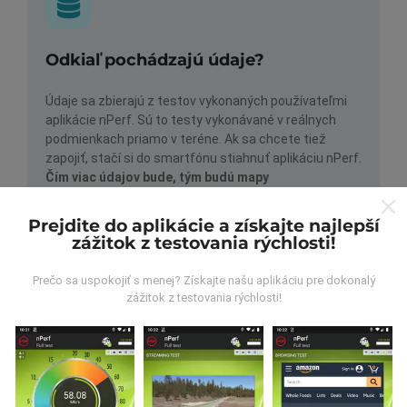
Odkiaľ pochádzajú údaje?
Údaje sa zbierajú z testov vykonaných používateľmi
aplikácie nPerf. Sú to testy vykonávané v reálnych
podmienkach priamo v teréne. Ak sa chcete tiež
zapojiť, stačí si do smartfónu stiahnuť aplikáciu nPerf.
Čím viac údajov bude, tým budú mapy
komplexnejšie!
Prejdite do aplikácie a získajte najlepší
zážitok z testovania rýchlosti!
Prečo sa uspokojiť s menej? Získajte našu aplikáciu pre dokonalý
zážitok z testovania rýchlosti!
Ako sa aktualizujú?
Mapy pokrytia siete sú automaticky aktualizované
robotom každú hodinu. Mapy rýchlosti sa aktualizujú