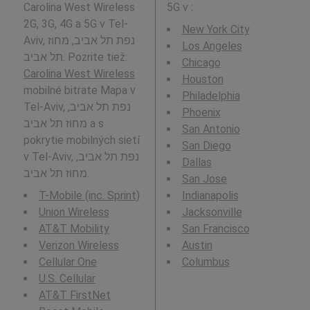
Carolina West Wireless
5G v
:
2G, 3G, 4G a 5G v Tel-
New York City
Aviv, נפת תל אביב, מחוז
Los Angeles
תל אביב. Pozrite tiež:
Chicago
Carolina West Wireless
Houston
mobilné bitrate Mapa v
Philadelphia
Tel-Aviv, נפת תל אביב,
Phoenix
מחוז תל אביב a s
San Antonio
pokrytie mobilných sietí
San Diego
v Tel-Aviv, נפת תל אביב,
Dallas
מחוז תל אביב.
San Jose
T-Mobile (inc. Sprint)
Indianapolis
Union Wireless
Jacksonville
AT&T Mobility
San Francisco
Verizon Wireless
Austin
Cellular One
Columbus
U.S. Cellular
AT&T FirstNet