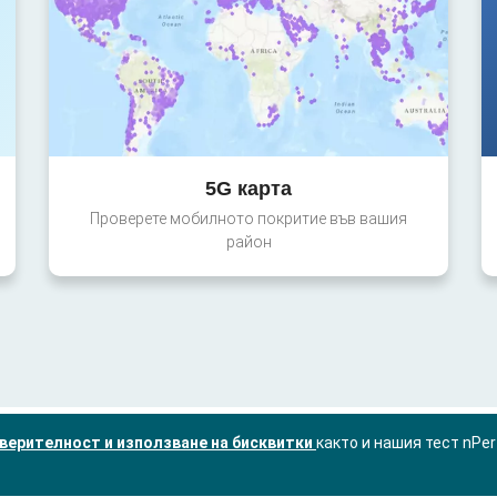
5G карта
Проверете мобилното покритие във вашия
район
верителност и използване на бисквитки
както и нашия тест nPe