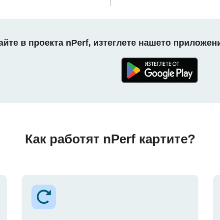
айте в проекта nPerf, изтеглете нашето приложени
Как работят nPerf картите?