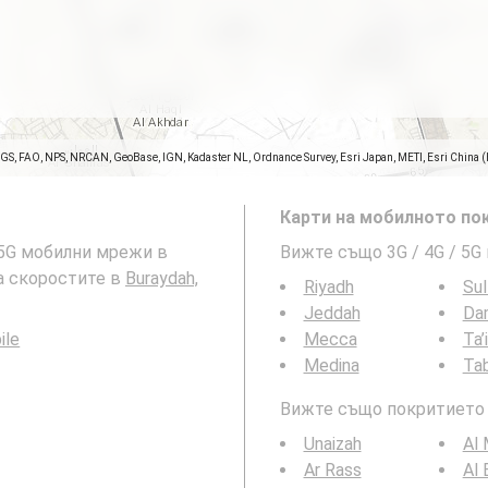
SGS, FAO, NPS, NRCAN, GeoBase, IGN, Kadaster NL, Ordnance Survey, Esri Japan, METI, Esri China 
Карти на мобилното пок
и 5G мобилни мрежи в
Вижте също 3G / 4G / 5G
също: карта на скоростите в
Buraydah,
Riyadh
Sul
Jeddah
Da
ile
Mecca
Ta’
Medina
Ta
Вижте също покритието н
Unaizah
Al 
Ar Rass
Al 