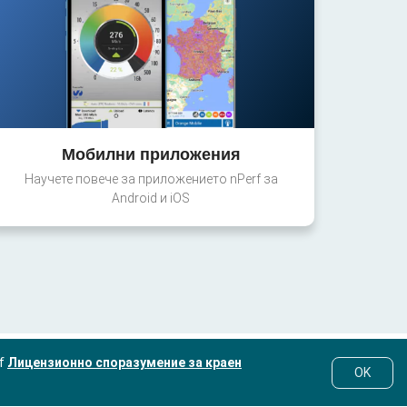
Мобилни приложения
Научете повече за приложението nPerf за
Android и iOS
rf
Лицензионно споразумение за краен
OK