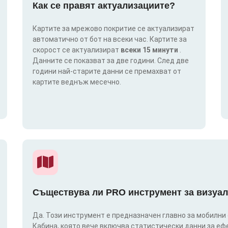
Как се правят актуализациите?
Картите за мрежово покритие се актуализират
автоматично от бот на всеки час. Картите за
скорост се актуализират
всеки 15 минути
.
Данните се показват за две години. След две
години най-старите данни се премахват от
картите веднъж месечно.
Съществува ли PRO инструмент за визуал
Да. Този инструмент е предназначен главно за мобилни
Кабина, която вече включва статистически данни за еф