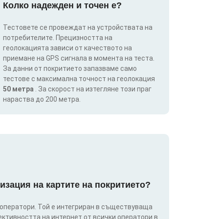
Колко надежден и точен е?
Тестовете се провеждат на устройствата на
потребителите. Прецизността на
геолокацията зависи от качеството на
приемане на GPS сигнала в момента на теста.
За данни от покритието запазваме само
тестове с максимална точност на геолокация
50 метра
. За скорост на изтегляне този праг
нараства до 200 метра.
изация на картите на покритието?
 оператори. Той е интегриран в съществуваща
ективността на интернет от всички оператори в