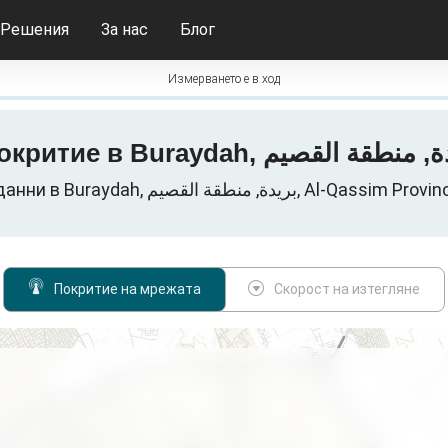
Решения
За нас
Блог
Измерването е в ход
Клетъчни мрежи за данни в Buraydah, القصيم
Покритие на мрежата
Скорост на изтегляне