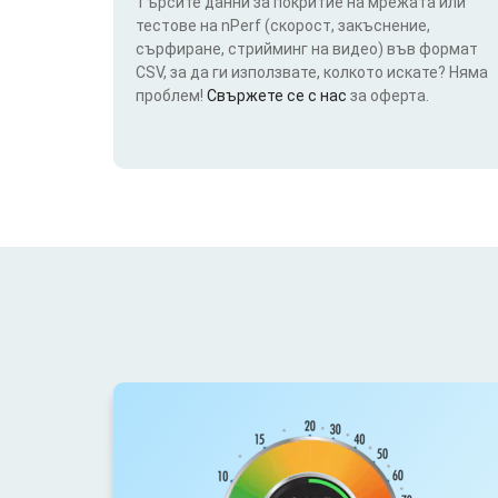
Търсите данни за покритие на мрежата или
тестове на nPerf (скорост, закъснение,
сърфиране, стрийминг на видео) във формат
CSV, за да ги използвате, колкото искате? Няма
проблем!
Свържете се с нас
за оферта.