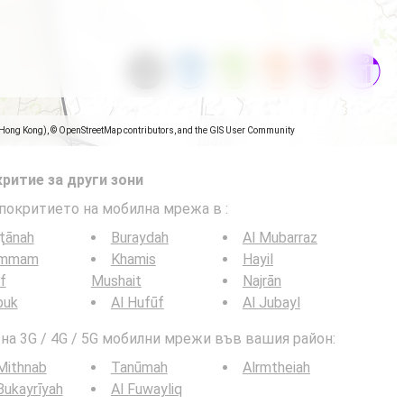
(Hong Kong), © OpenStreetMap contributors, and the GIS User Community
ритие за други зони
 покритието на мобилна мрежа в
:
ţānah
Buraydah
Al Mubarraz
mmam
Khamis
Hayil
if
Mushait
Najrān
buk
Al Hufūf
Al Jubayl
а 3G / 4G / 5G мобилни мрежи във вашия район:
Mithnab
Tanūmah
Alrmtheiah
Bukayrīyah
Al Fuwayliq