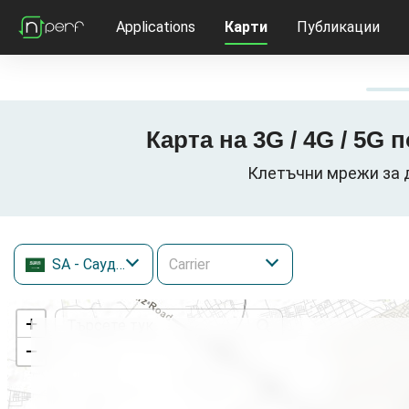
Applications
Карти
Публикации
SA
- Саудитска Арабия
+
−