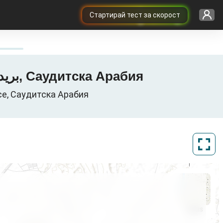
Cтартирай тест за скорост
Карта на 3G / 4G / 5G покритие в Buraydah, بريدة, منطقة القصيم, Саудитска Арабия
بريدة, منطقة , Al-Qassim Province, Саудитска Арабия
ArcGIS