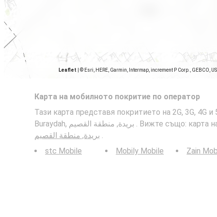
Leaflet
|
© Esri, HERE, Garmin, Intermap, increment P Corp., GEBCO, U
Карта на мобилното покритие по оператор
Тази карта представя покритието на 2G, 3G, 4G 
Buraydah, بريدة, منطقة القصيم . Вижте 
بريدة, منطقة القصيم
.
stc Mobile
Mobily Mobile
Zain Mob