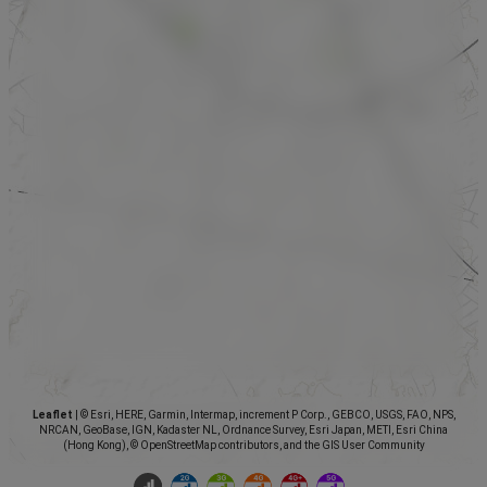
Leaflet
|
© Esri, HERE, Garmin, Intermap, increment P Corp., GEBCO, USGS, FAO, NPS,
NRCAN, GeoBase, IGN, Kadaster NL, Ordnance Survey, Esri Japan, METI, Esri China
(Hong Kong), © OpenStreetMap contributors, and the GIS User Community