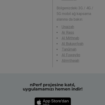
Bölgenizdeki 3G / 4G /
5G mobil ağ kapsama
alanına da bakın:
Unaizah
Ar Rass
Al Mithnab
Al Bukayrīyah
Tanūmah
Al Fuwayliq
Alrmtheiah
nPerf projesine katıl,
uygulamamızı hemen indir!