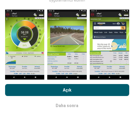
uygulamamızı edinin!
uygulamasını akıllı telefonunuza indirmek.
Ne kadar
fazla veri varsa, haritalar o kadar kapsamlı olur!
Güncellemeler nasıl yapılır?
Ağ kapsama haritaları her saat bir yapay zeka
tarafından otomatik olarak güncellenir. Hız haritaları
her 15 dakikada bir güncellenir
. Veriler iki yıl boyunca
nPerf.com'a girme işlemini gerçekleştirerek,
Gizlilik ve Çerezler
görüntülenir. İki yıl sonra, en eski veriler ayda bir kez
Kullanım Politikası
Son Kullanıcı Lisans Sözleşmesi
onaylamış
Açık
haritalardan kaldırılır.
sayılırsınız .
Daha sonra
Tamam