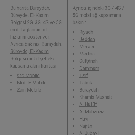
Bu harita Buraydah,
Ayrıca,
içindeki 3G / 4G /
Büreyde, El-Kasım
5G mobil ağ kapsamına
Bölgesi 2G, 3G, 4G ve 5G
bakın :
mobil ağlarının bit
Riyadh
hızlarını gösteriyor.
Jeddah
Ayrıca bakınız:
Buraydah,
Mecca
Büreyde, El-Kasım
Medina
Bölgesi
mobil şebeke
Sulţānah
kapsama alanı haritası
Dammam
stc Mobile
Ta’if
Mobily Mobile
Tabuk
Zain Mobile
Buraydah
Khamis Mushait
Al Hufūf
Al Mubarraz
Hayil
Najrān
Al Jubayl