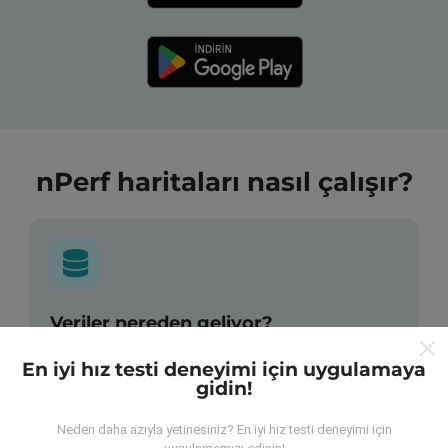
nPerf haritaları nasıl çalışır?
Veriler nereden geliyor?
En iyi hız testi deneyimi için uygulamaya
Veriler, nPerf uygulamasının kullanıcıları tarafından
gidin!
gerçekleştirilen testlerden toplanmıştır. Bunlar, gerçek
koşullarda, doğrudan sahada yapılan testlerdir. Siz de
Neden daha azıyla yetinesiniz? En iyi hız testi deneyimi için
dahil olmak istiyorsanız, tüm yapmanız gereken nPerf