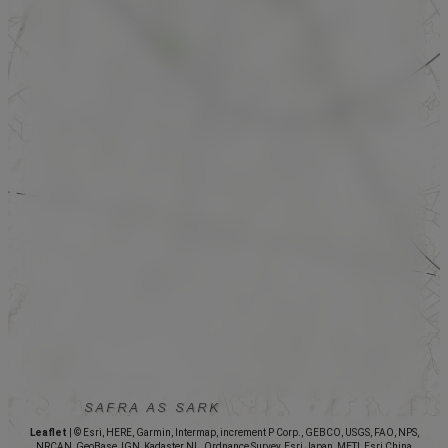
Leaflet
|
© Esri, HERE, Garmin, Intermap, increment P Corp., GEBCO, USGS, FAO, NPS,
NRCAN, GeoBase, IGN, Kadaster NL, Ordnance Survey, Esri Japan, METI, Esri China