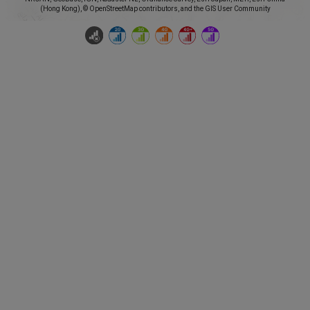
(Hong Kong), © OpenStreetMap contributors, and the GIS User Community