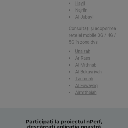
Hayil
Najrān
Al Jubayl
Consultați și acoperirea
rețelei mobile 3G / 4G /
5G în zona dvs:
Unaizah
Ar Rass
Al Mithnab
Al Bukayrīyah
Tanūmah
Al Fuwayliq
Alrmtheiah
Participați la proiectul nPerf,
descărcați aplicația noastră