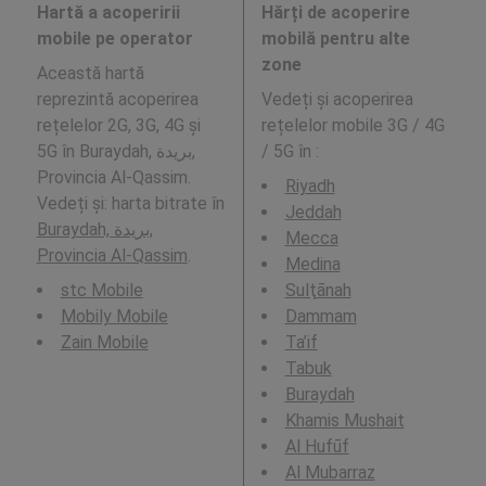
Hartă a acoperirii
Hărți de acoperire
mobile pe operator
mobilă pentru alte
zone
Această hartă
reprezintă acoperirea
Vedeți și acoperirea
rețelelor 2G, 3G, 4G și
rețelelor mobile 3G / 4G
5G în Buraydah, بريدة,
/ 5G în
:
Provincia Al-Qassim.
Riyadh
Vedeți și: harta bitrate în
Jeddah
Buraydah, بريدة,
Mecca
Provincia Al-Qassim
.
Medina
stc Mobile
Sulţānah
Mobily Mobile
Dammam
Zain Mobile
Ta’if
Tabuk
Buraydah
Khamis Mushait
Al Hufūf
Al Mubarraz