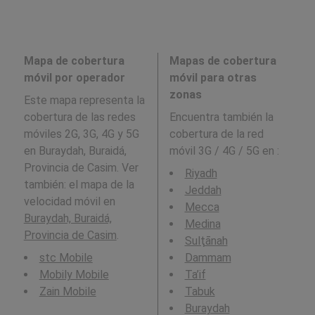
Mapa de cobertura
Mapas de cobertura
móvil por operador
móvil para otras
zonas
Este mapa representa la
cobertura de las redes
Encuentra también la
móviles 2G, 3G, 4G y 5G
cobertura de la red
en Buraydah, Buraidá,
móvil 3G / 4G / 5G en
:
Provincia de Casim. Ver
Riyadh
también: el mapa de la
Jeddah
velocidad móvil en
Mecca
Buraydah, Buraidá,
Medina
Provincia de Casim
.
Sulţānah
stc Mobile
Dammam
Mobily Mobile
Ta’if
Zain Mobile
Tabuk
Buraydah