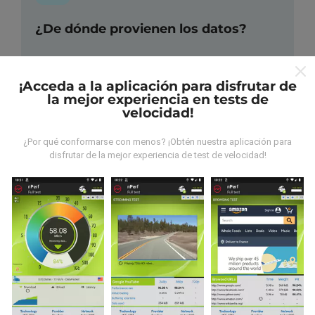
¿De dónde provienen los datos?
Las mediciones almacenadas son realizadas por los
usuarios de la aplicación nPerf. Son mediciones
¡Acceda a la aplicación para disfrutar de
hechas en condiciones reales, directamente sobre el
la mejor experiencia en tests de
terreno. Si también quieres participar solo tienes que
velocidad!
descargar la aplicación nPerf en tu smartphone.
¡Cuantos más datos haya, más completos serán los
¿Por qué conformarse con menos? ¡Obtén nuestra aplicación para
mapas!
disfrutar de la mejor experiencia de test de velocidad!
¿Cómo se efectúan las
actualizaciones?
Los mapas de cobertura son actualizados