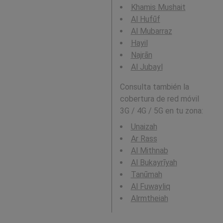
Khamis Mushait
Al Hufūf
Al Mubarraz
Hayil
Najrān
Al Jubayl
Consulta también la
cobertura de red móvil
3G / 4G / 5G en tu zona:
Unaizah
Ar Rass
Al Mithnab
Al Bukayrīyah
Tanūmah
Al Fuwayliq
Alrmtheiah