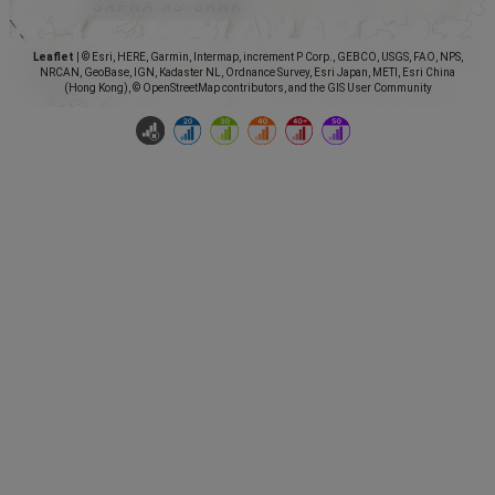
Leaflet
|
© Esri, HERE, Garmin, Intermap, increment P Corp., GEBCO, USGS, FAO, NPS,
NRCAN, GeoBase, IGN, Kadaster NL, Ordnance Survey, Esri Japan, METI, Esri China
(Hong Kong), © OpenStreetMap contributors, and the GIS User Community