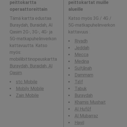
peittokartta
peittokartat muille
operaattoreittain
alueille
Tämä kartta edustaa
Katso myös 3G / 4G /
Buraydah, Buraidah, Al
5G-matkapuhelinverkon
Qasim 2G-, 3G-, 4G- ja
kattavuus
:
5G-matkapuhelinverkon
Riyadh
kattavuutta. Katso
Jeddah
myös:
Mecca
mobiilibittinopeuskartta
Medina
Buraydah, Buraidah, Al
Sulţānah
Qasim
.
Dammam
stc Mobile
Ta’if
Mobily Mobile
Tabuk
Zain Mobile
Buraydah
Khamis Mushait
Al Hufūf
Al Mubarraz
Hayil