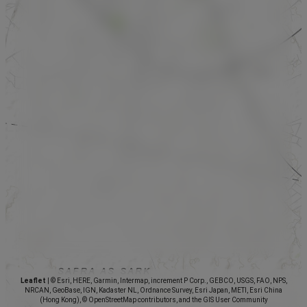
Leaflet
|
© Esri, HERE, Garmin, Intermap, increment P Corp., GEBCO, USGS, FAO, NPS,
NRCAN, GeoBase, IGN, Kadaster NL, Ordnance Survey, Esri Japan, METI, Esri China
(Hong Kong), © OpenStreetMap contributors, and the GIS User Community