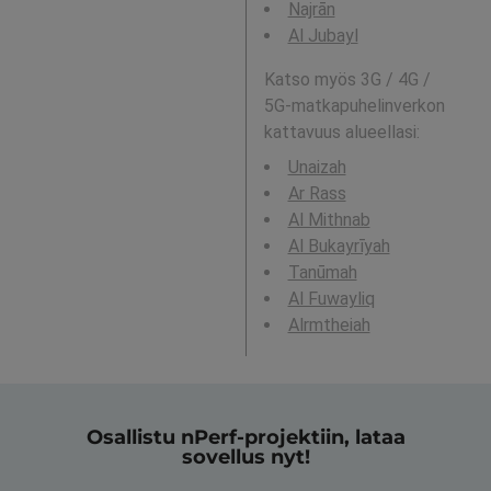
Najrān
Al Jubayl
Katso myös 3G / 4G /
5G-matkapuhelinverkon
kattavuus alueellasi:
Unaizah
Ar Rass
Al Mithnab
Al Bukayrīyah
Tanūmah
Al Fuwayliq
Alrmtheiah
Osallistu nPerf-projektiin, lataa
sovellus nyt!