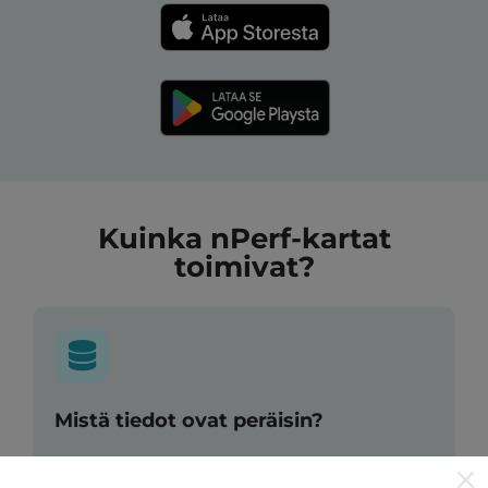
Kuinka nPerf-kartat
toimivat?
Mistä tiedot ovat peräisin?
Tiedot kerätään nPerf-sovelluksen käyttäjien