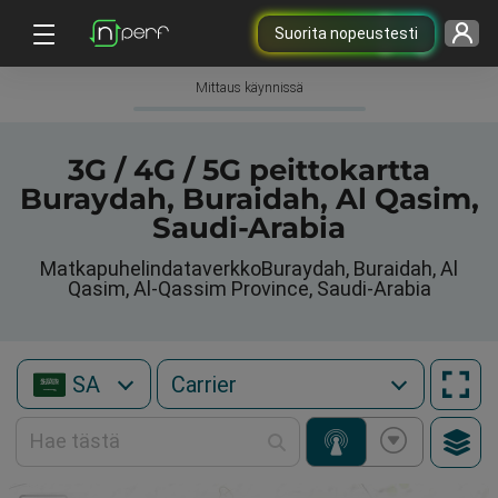
Suorita nopeustesti
Mittaus käynnissä
3G / 4G / 5G peittokartta
Buraydah, Buraidah, Al Qasim,
Saudi-Arabia
MatkapuhelindataverkkoBuraydah, Buraidah, Al
Qasim, Al-Qassim Province, Saudi-Arabia
SA