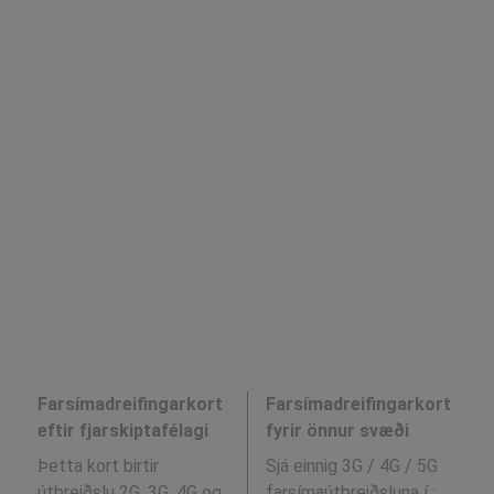
Farsímadreifingarkort
Farsímadreifingarkort
eftir fjarskiptafélagi
fyrir önnur svæði
Þetta kort birtir
Sjá einnig 3G / 4G / 5G
útbreiðslu 2G, 3G, 4G og
farsímaútbreiðsluna í
: