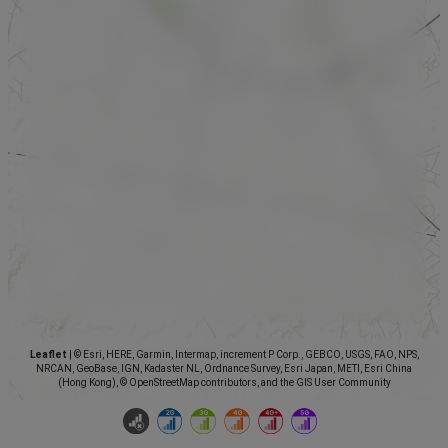
Leaflet
|
© Esri, HERE, Garmin, Intermap, increment P Corp., GEBCO, USGS, FAO, NPS,
NRCAN, GeoBase, IGN, Kadaster NL, Ordnance Survey, Esri Japan, METI, Esri China
(Hong Kong), © OpenStreetMap contributors, and the GIS User Community