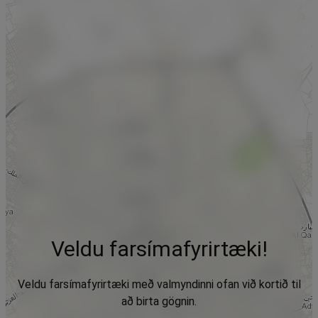
Veldu farsímafyrirtæki!
Veldu farsímafyrirtæki með valmyndinni ofan við kortið til
að birta gögnin.