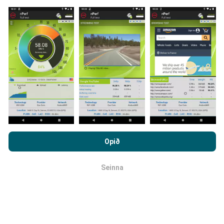
Hvernig eru uppfærslur framkvæmdar?
Tölva uppfærir netútbreiðslukortin á
klukkustundarfresti. Hraðakortin eru uppfærð
á 15
mínútna fresti
. Gögn eru birt í tvö ár. Að tveimur árum
liðnum eru elstu kortagögnin fjarlægð mánaðarlega.
Með því að vafra um nPerf.com ertu samþykk(ur)
persónuverndar- og netkökustefnu okkar auk
Opið
notkunarskilmálanna
um nPerf prófanirnar.
Seinna
OK
Hversu áreiðanlegt og nákvæmt er
þetta?