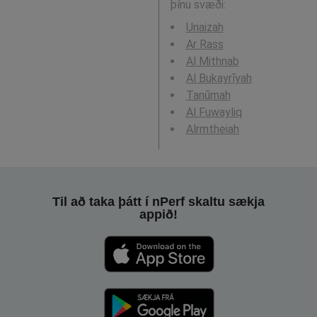
þínu svæði:
Unaizah
Ar Rass
Al Mithnab
Al Bukayrīyah
Tanūmah
Al Fuwayliq
Alrmtheiah
Til að taka þátt í nPerf skaltu sækja
appið!