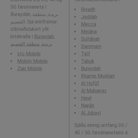
5G farsímaneta í
Riyadh
Buraydah, بريدة, منطقة
Jeddah
القصيم. Sjá ennfremur:
Mecca
útbreiðslukort yfir
Medina
bitahraða í
Buraydah,
Sulţānah
بريدة, منطقة القصيم
.
Dammam
stc Mobile
Ta’if
Mobily Mobile
Tabuk
Zain Mobile
Buraydah
Khamis Mushait
Al Hufūf
Al Mubarraz
Hayil
Najrān
Al Jubayl
Sjáðu einnig umfang 3G /
4G / 5G farsímanetsins á