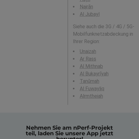
Najrān
Al Jubayl
Siehe auch die 3G / 4G / 5G-
Mobilfunknetzabdeckung in
Ihrer Region:
Unaizah
Ar Rass
Al Mithnab
Al Bukayrīyah
Tanūmah
Al Fuwayliq
Alrmtheiah
Nehmen Sie am nPerf-Projekt
teil, laden Sie unsere App jetzt