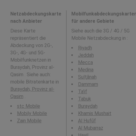
Netzabdeckungskarte
Mobilfunkabdeckungskarte
nach Anbieter
für andere Gebiete
Diese Karte
Siehe auch die 3G / 4G / 5G
repräsentiert die
Mobile Netzabdeckung in
:
Abdeckung von 2G-,
Riyadh
3G-, 4G- und 5G-
Jeddah
Mobilfunknetzen in
Mecca
Buraydah, Provinz al-
Medina
Qasim . Siehe auch:
Sulţānah
mobile Bitratenkarte in
Dammam
Buraydah, Provinz al-
Ta’if
Qasim
.
Tabuk
stc Mobile
Buraydah
Mobily Mobile
Khamis Mushait
Zain Mobile
Al Hufūf
Al Mubarraz
Hayil